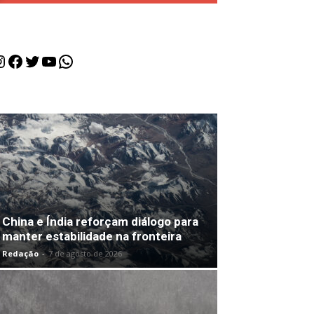
nstagram
Facebook
Twitter
Youtube
WhatsApp
China e Índia reforçam diálogo para
manter estabilidade na fronteira
Redação
-
7 de agosto de 2026