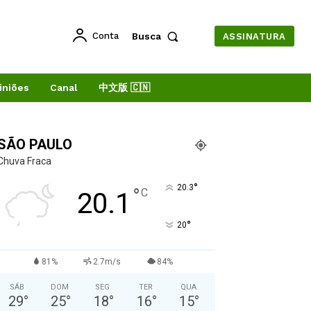
Conta
Busca
ASSINATURA
iniões
Canal
中文版 🇨🇳
SÃO PAULO
Chuva Fraca
°
20.3
°
C
20.1
°
20
81%
2.7m/s
84%
SÁB
DOM
SEG
TER
QUA
29
°
25
°
18
°
16
°
15
°