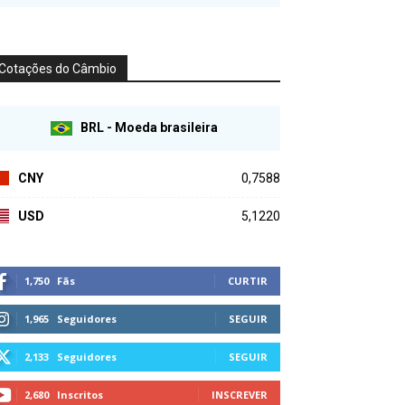
Cotações do Câmbio
BRL - Moeda brasileira
CNY
0,7588
USD
5,1220
1,750
Fãs
CURTIR
1,965
Seguidores
SEGUIR
2,133
Seguidores
SEGUIR
2,680
Inscritos
INSCREVER