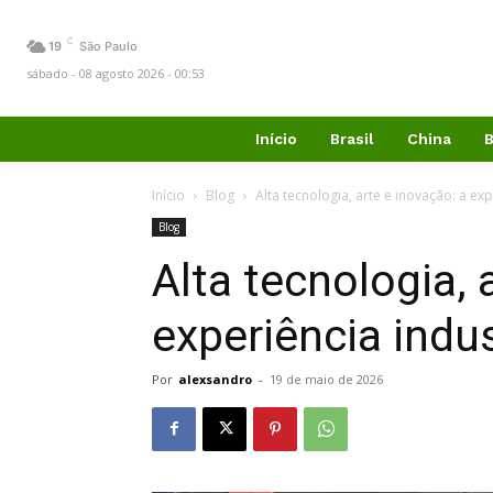
C
19
São Paulo
sábado - 08 agosto 2026 - 00:53
Início
Brasil
China
B
Início
Blog
Alta tecnologia, arte e inovação: a e
Blog
Alta tecnologia, 
experiência indu
Por
alexsandro
-
19 de maio de 2026