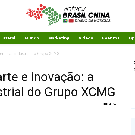
ilateral
Mundo
Marketing
Videos
Eventos
Op
xperiência industrial do Grupo XCMG
arte e inovação: a
strial do Grupo XCMG
4967