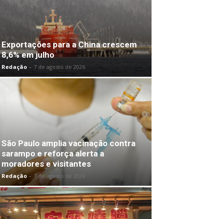
Exportações para a China crescem
8,6% em julho
Redação
-
7 de agosto de 2026
São Paulo amplia vacinação contra
sarampo e reforça alerta a
moradores e visitantes
Redação
-
7 de agosto de 2026