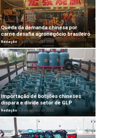
Queda da demanda chinesa por
carne desafia agronegócio brasileiro
Redação
-
6 de agosto de 2026
Importação de botijões chineses
dispara e divide setor de GLP
Redação
-
6 de agosto de 2026