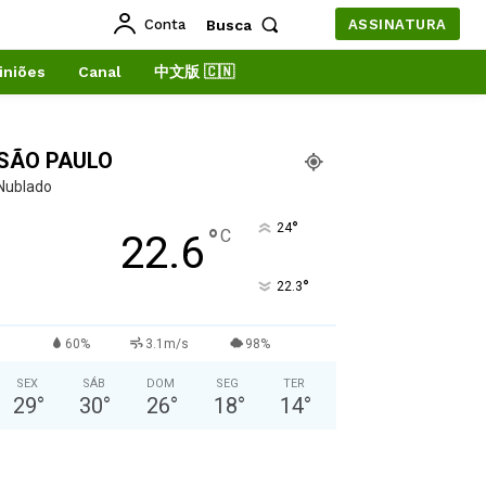
Conta
Busca
ASSINATURA
iniões
Canal
中文版 🇨🇳
SÃO PAULO
Nublado
°
24
°
C
22.6
°
22.3
60%
3.1m/s
98%
SEX
SÁB
DOM
SEG
TER
29
°
30
°
26
°
18
°
14
°