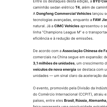
Entre os destaques desta edição, a
BYD Com
caminhão sedan elétrico
T4
, além de camin
A
Dongfeng Commercial Vehicles
lançou s
tecnologias avançadas, enquanto a
FAW Ji
natural. Já a
CIMC Vehicles
apresentou o se
linha “Champions League M” e o transportado
eficiência e à redução de emissões.
De acordo com a
Associação Chinesa de F
comerciais na China segue em expansão: de
3,1 milhões de unidades
, um crescimento d
veículos de nova energia
se destaca com u
unidades — um sinal claro da aceleração da
O evento, promovido pela Divisão da Indús
do Comércio Internacional (CCPIT), atraiu 
países, entre eles
Brasil, Rússia, Alemanha,
feira representa uma oportunidade estratég