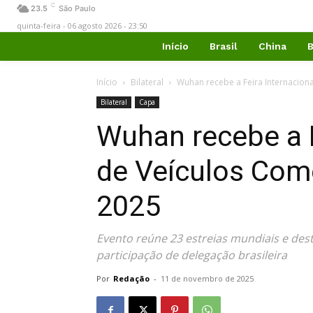
C
23.5
São Paulo
quinta-feira - 06 agosto 2026 - 23:50
Início
Brasil
China
B
Início
Bilateral
Wuhan recebe a Feira Internaciona
Bilateral
Capa
Wuhan recebe a F
de Veículos Come
2025
Evento reúne 23 estreias mundiais e de
participação de delegação brasileira
Por
Redação
-
11 de novembro de 2025