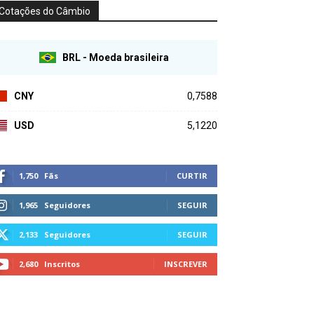
Cotações do Câmbio
BRL - Moeda brasileira
CNY
0,7588
USD
5,1220
1,750
Fãs
CURTIR
1,965
Seguidores
SEGUIR
2,133
Seguidores
SEGUIR
2,680
Inscritos
INSCREVER