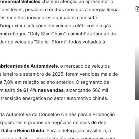
mercial Vehicles
chamou atenção ao apresentar o
I
hões leves, pesados e ônibus movidos a energia limpa.
eis modelos inovadores equipados com sete
efang
exibiu soluções em veículos elétricos e a gás
mirreboque “Only Star Chain”, caminhões-tanque da
r de veículos “Stellar Storm”, todos voltados à
abricantes de Automóveis
, o mercado de veículos
 janeiro a setembro de 2025, foram vendidas mais de
e 7,8% em relação ao ano anterior. O segmento de
m salto de
61,4% nas vendas
, alcançando 566 mil
 transição energética no setor automotivo chinês.
tria Automotiva do Conselho Chinês para a Promoção
expositores e grupos de negócios de mais de dez
 Itália e Reino Unido
. Para a delegação brasileira, a
ica de estreitar laços tecnológicos e comerciais com