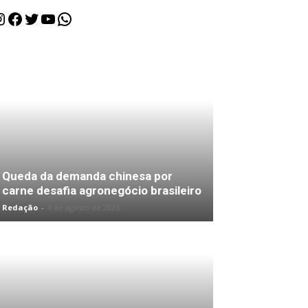
nstagram
Facebook
Twitter
Youtube
WhatsApp
Queda da demanda chinesa por
carne desafia agronegócio brasileiro
Redação
-
6 de agosto de 2026