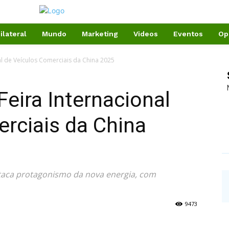
ilateral
Mundo
Marketing
Videos
Eventos
Op
l de Veículos Comerciais da China 2025
eira Internacional
rciais da China
staca protagonismo da nova energia, com
9473