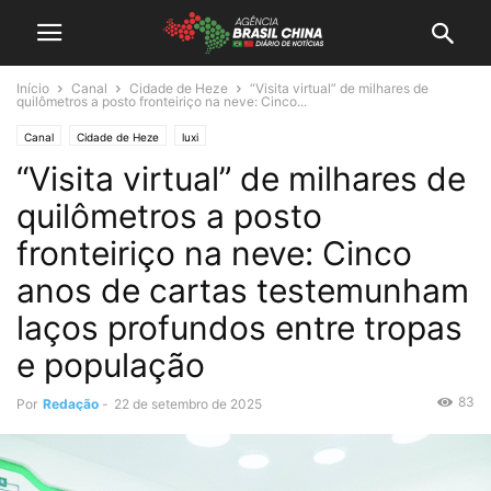
Início
Canal
Cidade de Heze
“Visita virtual” de milhares de
quilômetros a posto fronteiriço na neve: Cinco...
Canal
Cidade de Heze
luxi
“Visita virtual” de milhares de
quilômetros a posto
fronteiriço na neve: Cinco
anos de cartas testemunham
laços profundos entre tropas
e população
83
Por
Redação
-
22 de setembro de 2025