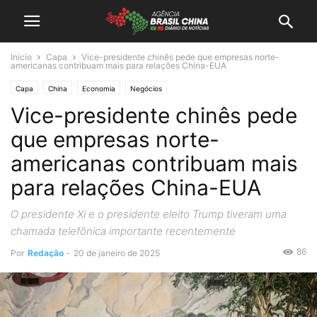
Início
Capa
Vice-presidente chinês pede que empresas norte-
americanas contribuam mais para relações China-EUA
Capa
China
Economia
Negócios
Vice-presidente chinês pede
que empresas norte-
americanas contribuam mais
para relações China-EUA
O presidente Xi e o presidente eleito Trump tiveram uma
chamada telefônica importante recentemente
86
Por
Redação
-
20 de janeiro de 2025