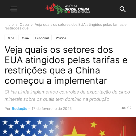
Início
Capa
Veja quais os setores dos EUA atingidos pelas tarifas e
restrições que...
Capa
China
Economia
Politica
Veja quais os setores dos
EUA atingidos pelas tarifas e
restrições que a China
começou a implementar
China ainda implementou controles de exportação de cinco
minerais sobre os quais tem domínio na produção
92
Por
Redação
-
17 de fevereiro de 2025