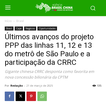
Início
Brasil
Brasil
Capa
Negócios
Oportunidades
Últimos avanços do projeto
PPP das linhas 11, 12 e 13
do metrô de São Paulo e a
participação da CRRC
Gigante chinesa CRRC desponta como favorita em
nova concessão bilionária da CPTM
Por
Redação
-
21 de março de 2025
135