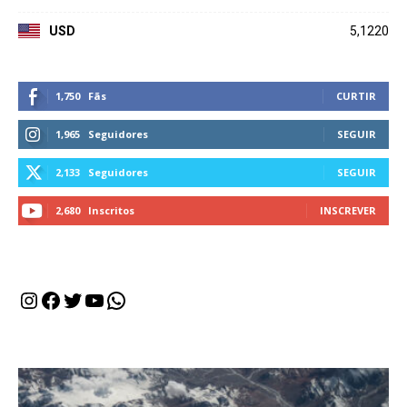
USD
5,1220
1,750
Fãs
CURTIR
1,965
Seguidores
SEGUIR
2,133
Seguidores
SEGUIR
2,680
Inscritos
INSCREVER
Instagram
Facebook
Twitter
Youtube
WhatsApp