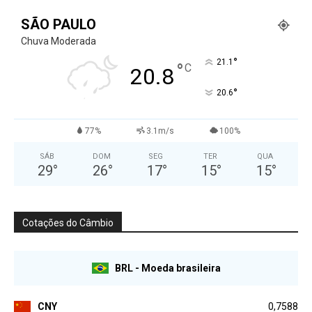
SÃO PAULO
Chuva Moderada
°
21.1
°
C
20.8
°
20.6
77%
3.1m/s
100%
SÁB
DOM
SEG
TER
QUA
29
°
26
°
17
°
15
°
15
°
Cotações do Câmbio
BRL - Moeda brasileira
CNY
0,7588