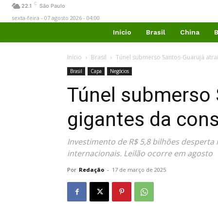
C
22.1
São Paulo
sexta-feira - 07 agosto 2026 - 04:00
Início
Brasil
China
B
Início
Brasil
Túnel submerso Santos-Guarujá atrai 
Brasil
Capa
Negócios
Túnel submerso 
gigantes da cons
Investimento de R$ 5,8 bilhões desperta 
internacionais. Leilão ocorre em agosto
Por
Redação
-
17 de março de 2025