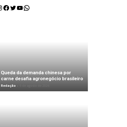
nstagram
Facebook
Twitter
Youtube
WhatsApp
Queda da demanda chinesa por
carne desafia agronegócio brasileiro
Redação
-
6 de agosto de 2026