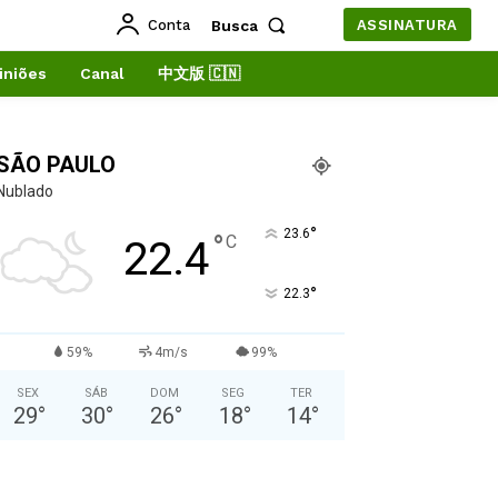
Conta
Busca
ASSINATURA
iniões
Canal
中文版 🇨🇳
SÃO PAULO
Nublado
°
23.6
°
C
22.4
°
22.3
59%
4m/s
99%
SEX
SÁB
DOM
SEG
TER
29
°
30
°
26
°
18
°
14
°