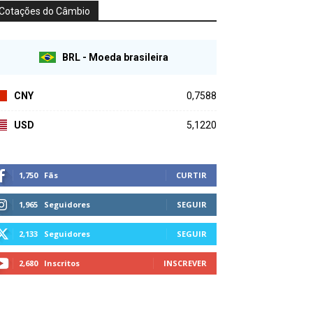
Cotações do Câmbio
BRL - Moeda brasileira
CNY
0,7588
USD
5,1220
1,750
Fãs
CURTIR
1,965
Seguidores
SEGUIR
2,133
Seguidores
SEGUIR
2,680
Inscritos
INSCREVER