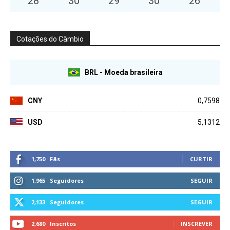
28
°
30
°
29
°
30
°
26
°
Cotações do Câmbio
BRL - Moeda brasileira
CNY
0,7598
USD
5,1312
1,750
Fãs
CURTIR
1,965
Seguidores
SEGUIR
2,133
Seguidores
SEGUIR
2,680
Inscritos
INSCREVER