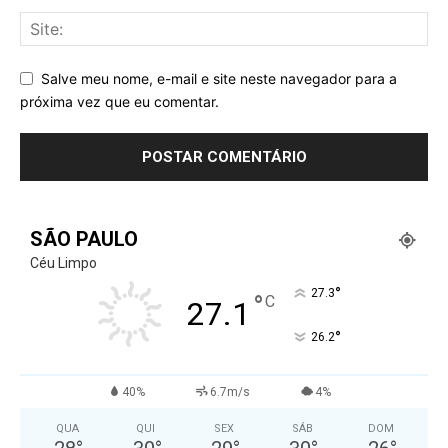
Salve meu nome, e-mail e site neste navegador para a
próxima vez que eu comentar.
SÃO PAULO
Céu Limpo
°
27.3
°
C
27.1
°
26.2
40%
6.7m/s
4%
QUA
QUI
SEX
SÁB
DOM