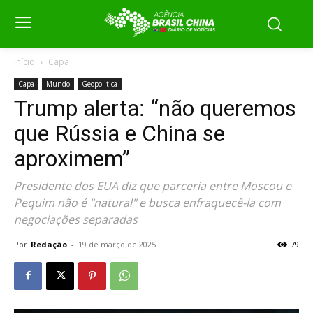
Início
Capa
Capa
Mundo
Geopolitica
Trump alerta: “não queremos
que Rússia e China se
aproximem”
Presidente dos EUA diz que parceria entre Moscou e
Pequim não é "natural" e busca enfraquecê-la com
negociações separadas
Por
Redação
-
19 de março de 2025
79