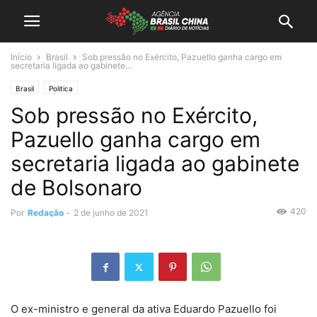
Início
Brasil
Sob pressão no Exército, Pazuello ganha cargo em
secretaria ligada ao gabinete...
Brasil
Politica
Sob pressão no Exército,
Pazuello ganha cargo em
secretaria ligada ao gabinete
de Bolsonaro
420
Por
Redação
-
2 de junho de 2021
O ex-ministro e general da ativa Eduardo Pazuello foi