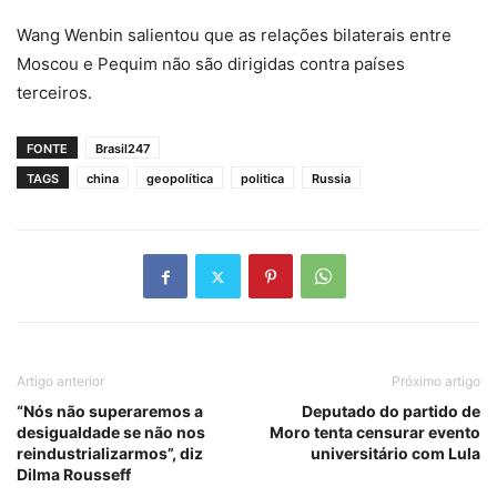
Wang Wenbin salientou que as relações bilaterais entre
Moscou e Pequim não são dirigidas contra países
terceiros.
FONTE
Brasil247
TAGS
china
geopolítica
politica
Russia
Artigo anterior
Próximo artigo
“Nós não superaremos a
Deputado do partido de
desigualdade se não nos
Moro tenta censurar evento
reindustrializarmos”, diz
universitário com Lula
Dilma Rousseff