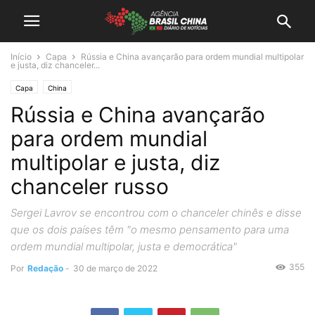
Início
Capa
Rússia e China avançarão para ordem mundial multipolar
e justa, diz chanceler...
Capa
China
Rússia e China avançarão
para ordem mundial
multipolar e justa, diz
chanceler russo
Sergei Lavrov se encontrou com o chanceler chinês e disse
que os dois países têm "o mesmo pensamento para uma
ordem mundial multipolar, justa e democrática"
355
Por
Redação
-
30 de março de 2022