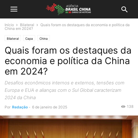
Início
Bilateral
Quais foram os destaques da economia e política da
China em 2024?
Bilateral
Capa
China
Quais foram os destaques da
economia e política da China
em 2024?
Desafios econômicos internos e externos, tensões com
Europa e EUA e alianças com o Sul Global caracterizam
2024 da China
138
Por
Redação
-
6 de janeiro de 2025