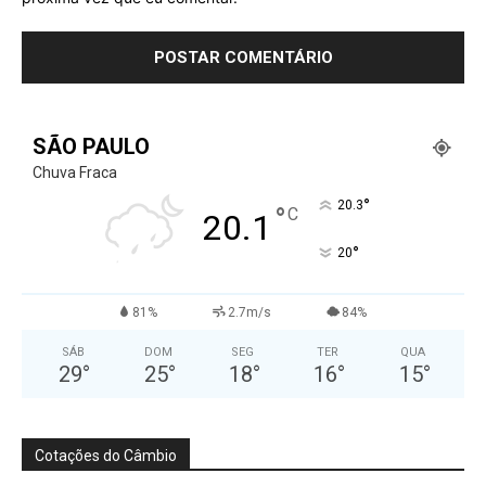
SÃO PAULO
Chuva Fraca
°
20.3
°
C
20.1
°
20
81%
2.7m/s
84%
SÁB
DOM
SEG
TER
QUA
29
°
25
°
18
°
16
°
15
°
Cotações do Câmbio