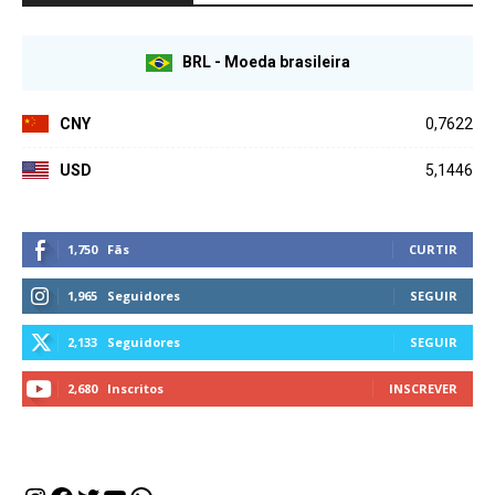
BRL - Moeda brasileira
CNY
0,7622
USD
5,1446
1,750
Fãs
CURTIR
1,965
Seguidores
SEGUIR
2,133
Seguidores
SEGUIR
2,680
Inscritos
INSCREVER