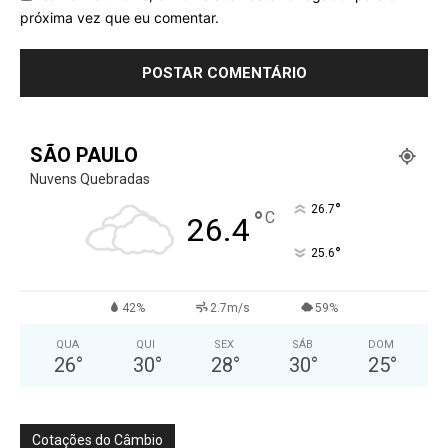
próxima vez que eu comentar.
SÃO PAULO
Nuvens Quebradas
°
26.7
°
C
26.4
°
25.6
42%
2.7m/s
59%
QUA
QUI
SEX
SÁB
DOM
26
°
30
°
28
°
30
°
25
°
Cotações do Câmbio