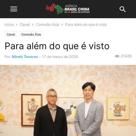
Início
Canal
Conexão Ásia
Para além do que é visto
Canal
Conexão Ásia
Para além do que é visto
21426
Por
Mirela Tavares
-
17 de março de 2026