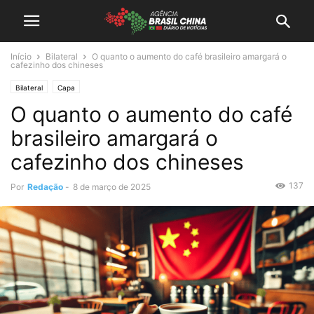
Início
Bilateral
O quanto o aumento do café brasileiro amargará o
cafezinho dos chineses
Bilateral
Capa
O quanto o aumento do café
brasileiro amargará o
cafezinho dos chineses
137
Por
Redação
-
8 de março de 2025