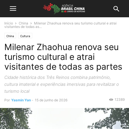
Início
China
Milenar Zhaohua renova seu turismo cultural e atrai
visitantes de todas as...
China
Cultura
Milenar Zhaohua renova seu
turismo cultural e atrai
visitantes de todas as partes
Cidade histórica dos Três Reinos combina patrimônio,
cultura imaterial e experiências imersivas para revitalizar o
turismo local
12389
Por
Yasmin Yan
-
15 de junho de 2026