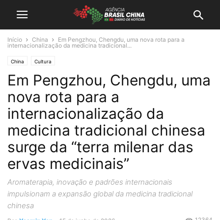
Início
China
Em Pengzhou, Chengdu, uma nova rota para a
internacionalização da medicina tradicional...
China
Cultura
Em Pengzhou, Chengdu, uma
nova rota para a
internacionalização da
medicina tradicional chinesa
surge da “terra milenar das
ervas medicinais”
Aromaterapia, inovação e padrões internacionais
impulsionam a expansão global da medicina tradicional
chinesa
12364