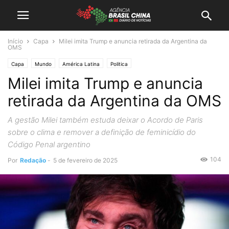
Início
Capa
Milei imita Trump e anuncia retirada da Argentina da
OMS
Capa
Mundo
América Latina
Politica
Milei imita Trump e anuncia
retirada da Argentina da OMS
A gestão Milei também estuda deixar o Acordo de Paris
sobre o clima e remover a definição de feminicídio do
Código Penal argentino
104
Por
Redação
-
5 de fevereiro de 2025