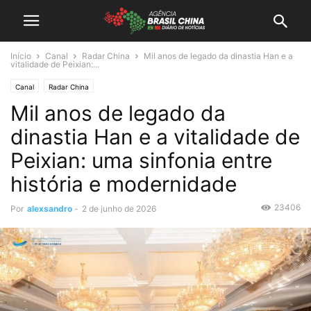
Início
Canal
Radar China
Mil anos de legado da dinastia Han e a
vitalidade de Peixian:...
Canal
Radar China
Mil anos de legado da
dinastia Han e a vitalidade de
Peixian: uma sinfonia entre
história e modernidade
23406
Por
alexsandro
-
2 de junho de 2026