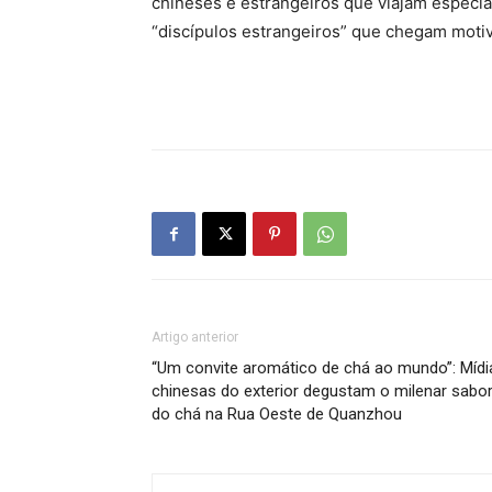
chineses e estrangeiros que viajam especi
“discípulos estrangeiros” que chegam moti
Artigo anterior
“Um convite aromático de chá ao mundo”: Mídi
chinesas do exterior degustam o milenar sabo
do chá na Rua Oeste de Quanzhou