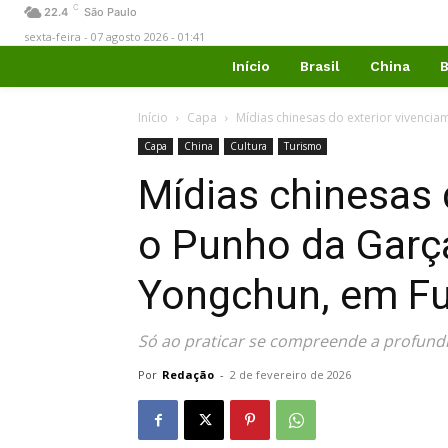
C
22.4
São Paulo
sexta-feira - 07 agosto 2026 - 01:41
Início
Brasil
China
B
Início
Capa
Mídias chinesas do exterior vivencia
Capa
China
Cultura
Turismo
Mídias chinesas 
o Punho da Garç
Yongchun, em Fu
Só ao praticar se compreende a profund
Por
Redação
-
2 de fevereiro de 2026