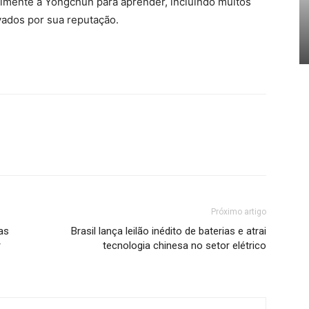
almente a Yongchun para aprender, incluindo muitos
vados por sua reputação.
Próximo artigo
as
Brasil lança leilão inédito de baterias e atrai
r
tecnologia chinesa no setor elétrico