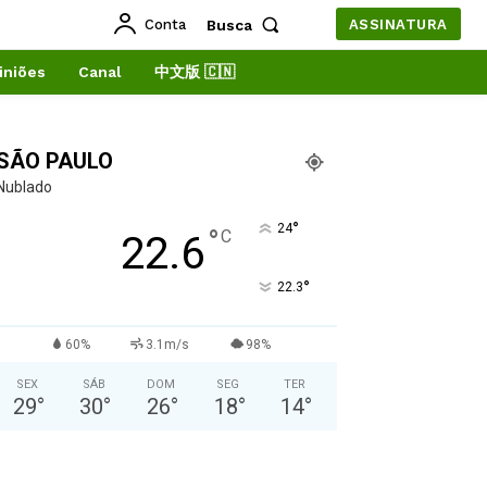
Conta
Busca
ASSINATURA
iniões
Canal
中文版 🇨🇳
SÃO PAULO
Nublado
°
24
°
C
22.6
°
22.3
60%
3.1m/s
98%
SEX
SÁB
DOM
SEG
TER
29
°
30
°
26
°
18
°
14
°