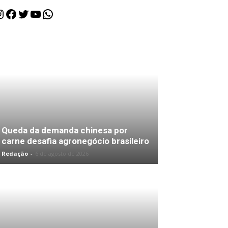
nstagram
Facebook
Twitter
Youtube
WhatsApp
Queda da demanda chinesa por
carne desafia agronegócio brasileiro
Redação
-
6 de agosto de 2026