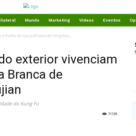
ilateral
Mundo
Marketing
Videos
Eventos
Op
m o Punho da Garça Branca de Yongchun,...
do exterior vivenciam
a Branca de
jian
idade do Kung Fu
71139