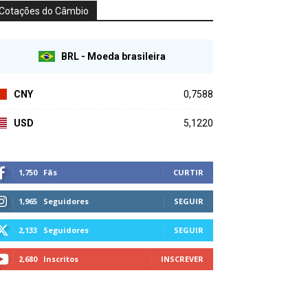
Cotações do Câmbio
BRL - Moeda brasileira
CNY
0,7588
USD
5,1220
1,750
Fãs
CURTIR
1,965
Seguidores
SEGUIR
2,133
Seguidores
SEGUIR
2,680
Inscritos
INSCREVER