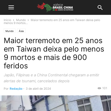
Início
Mundo
Maior terremoto em 25 anos em Taiwan deixa pelo
menos 9 mortos...
Mundo
Ásia
Maior terremoto em 25 anos
em Taiwan deixa pelo menos
9 mortos e mais de 900
feridos
Japão, Filipinas e a China Continental chegaram a emitir
alertas de tsunami, cancelados depois
101
Por
Redação
-
3 de abril de 2024