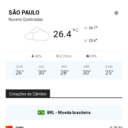
SÃO PAULO
Nuvens Quebradas
°
26.7
°
C
26.4
°
25.6
42%
2.7m/s
59%
QUA
QUI
SEX
SÁB
DOM
26
°
30
°
28
°
30
°
25
°
Cotações do Câmbio
BRL - Moeda brasileira