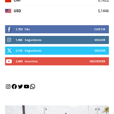
CNY
0,7622
USD
5,1446
1,750
Fãs
CURTIR
1,965
Seguidores
SEGUIR
2,133
Seguidores
SEGUIR
2,680
Inscritos
INSCREVER
Instagram
Facebook
Twitter
Youtube
WhatsApp