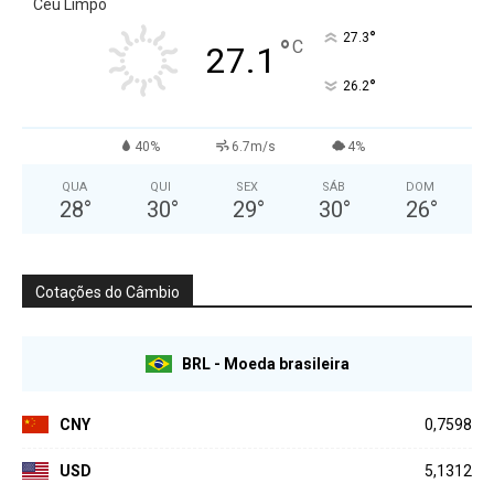
Céu Limpo
°
27.3
°
C
27.1
°
26.2
40%
6.7m/s
4%
QUA
QUI
SEX
SÁB
DOM
28
°
30
°
29
°
30
°
26
°
Cotações do Câmbio
BRL - Moeda brasileira
CNY
0,7598
USD
5,1312