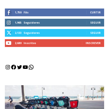
1,750
Fãs
CURTIR
1,965
Seguidores
SEGUIR
2,133
Seguidores
SEGUIR
2,680
Inscritos
INSCREVER
Instagram
Facebook
Twitter
Youtube
WhatsApp