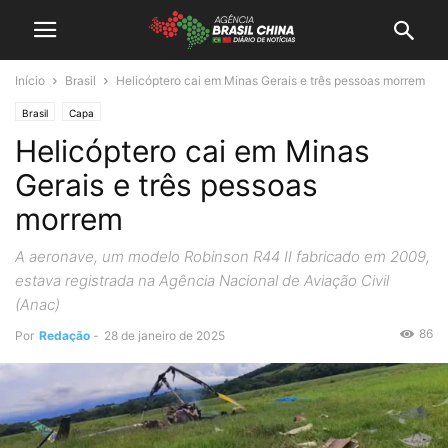
Início
Brasil
Helicóptero cai em Minas Gerais e três pessoas morrem
Brasil
Capa
Helicóptero cai em Minas
Gerais e três pessoas
morrem
A aeronave, um modelo Robinson R44 II fabricado em 2009,
estava registrada na Agência Nacional de Aviação Civil
(Anac)
86
Por
Redação
-
28 de janeiro de 2025