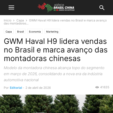
Início
Capa
GWM Haval H9 lidera vendas no Brasil e marca avanço
das montadoras...
Capa
Brasil
Economia
Marketing
GWM Haval H9 lidera vendas
no Brasil e marca avanço das
montadoras chinesas
Modelo da montadora chinesa alcança topo do segmento
em março de 2026, consolidando a nova era da indústria
automotiva nacional
41635
Por
Editorial
-
2 de abril de 2026