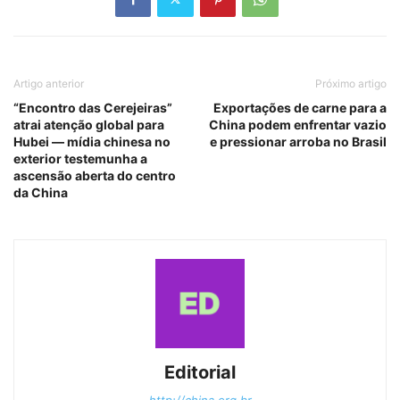
Artigo anterior
Próximo artigo
“Encontro das Cerejeiras”
Exportações de carne para a
atrai atenção global para
China podem enfrentar vazio
Hubei — mídia chinesa no
e pressionar arroba no Brasil
exterior testemunha a
ascensão aberta do centro
da China
Editorial
http://china.org.br