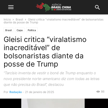
Início
Brasil
Gleisi critica “viralatismo inacreditável” de bolsonaristas
diante da posse de Trump
Brasil
Capa
Politica
Gleisi critica “viralatismo
inacreditável” de
bolsonaristas diante da
posse de Trump
“Tarcísio inventa de vestir o boné de Trump enquanto o
novo presidente norte-americano diz com todas as letras
que não precisa do Brasil”, destacou
86
Por
Redação
-
21 de janeiro de 2025