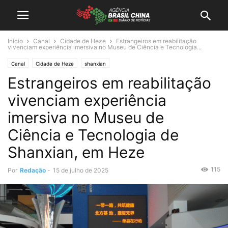
Início
Canal
Cidade de Heze
Estrangeiros em reabilitação
vivenciam experiência imersiva no Museu de Ciência e Tecnologia...
Canal
Cidade de Heze
shanxian
Estrangeiros em reabilitação
vivenciam experiência
imersiva no Museu de
Ciência e Tecnologia de
Shanxian, em Heze
115
Por
Redação
-
15 de julho de 2025