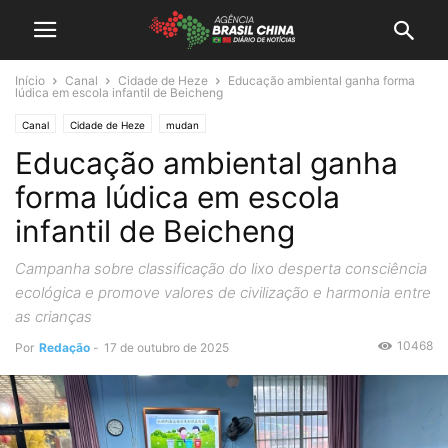
Início
Canal
Cidade de Heze
Educação ambiental ganha forma
lúdica em escola infantil de Beicheng
Canal
Cidade de Heze
mudan
Educação ambiental ganha
forma lúdica em escola
infantil de Beicheng
Campanha sobre classificação do lixo desperta consciência
ecológica e promove valores de civilização e harmonia entre
as crianças
10468
Por
Redação
-
17 de outubro de 2025