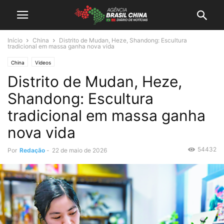
Início
China
Distrito de Mudan, Heze, Shandong: Escultura
tradicional em massa ganha nova vida
China
Videos
Distrito de Mudan, Heze,
Shandong: Escultura
tradicional em massa ganha
nova vida
54432
Por
Redação
-
22 de maio de 2026