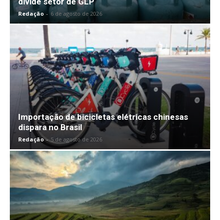
divide setor de GLP
Redação
-
6 de agosto de 2026
Importação de bicicletas elétricas chinesas
dispara no Brasil
Redação
-
5 de agosto de 2026