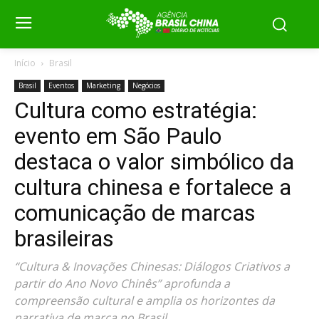
Início
Brasil
Brasil
Eventos
Marketing
Negócios
Cultura como estratégia:
evento em São Paulo
destaca o valor simbólico da
cultura chinesa e fortalece a
comunicação de marcas
brasileiras
“Cultura & Inovações Chinesas: Diálogos Criativos a
partir do Ano Novo Chinês” aprofunda a
compreensão cultural e amplia os horizontes da
narrativa de marca no Brasil