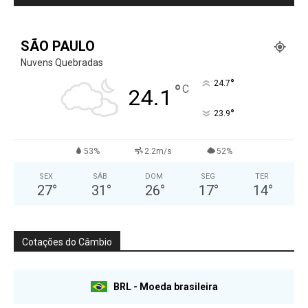
SÃO PAULO
Nuvens Quebradas
°
24.7
°
C
24.1
°
23.9
53%
2.2m/s
52%
SEX
SÁB
DOM
SEG
TER
27
°
31
°
26
°
17
°
14
°
Cotações do Câmbio
BRL - Moeda brasileira