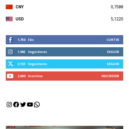
CNY
0,7588
USD
5,1220
1,750
Fãs
CURTIR
1,965
Seguidores
SEGUIR
2,133
Seguidores
SEGUIR
2,680
Inscritos
INSCREVER
Instagram
Facebook
Twitter
Youtube
WhatsApp