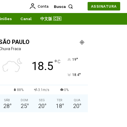
Conta
Busca
ASSINATURA
iniões
Canal
中文版 🇨🇳
SÃO PAULO
Chuva Fraca
°
19
°
C
18.5
°
18.4
88%
3.1m/s
0%
SÁB
DOM
SEG
TER
QUA
28
°
25
°
20
°
18
°
20
°