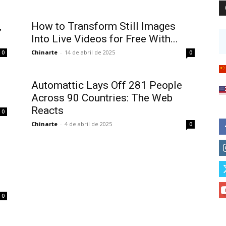
,
How to Transform Still Images
Into Live Videos for Free With...
Chinarte
-
14 de abril de 2025
0
0
Automattic Lays Off 281 People
Across 90 Countries: The Web
Reacts
0
Chinarte
-
4 de abril de 2025
0
0