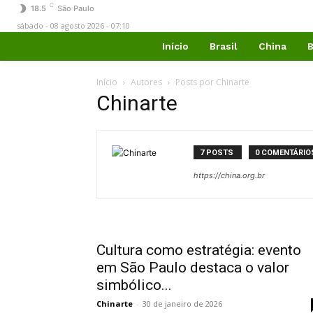
C
18.5
São Paulo
sábado - 08 agosto 2026 - 07:10
Início
Brasil
China
B
Início
Autores
Posts por Chinarte
Chinarte
7 POSTS
0 COMENTÁRIO
https://china.org.br
Cultura como estratégia: evento
em São Paulo destaca o valor
simbólico...
Chinarte
-
30 de janeiro de 2026