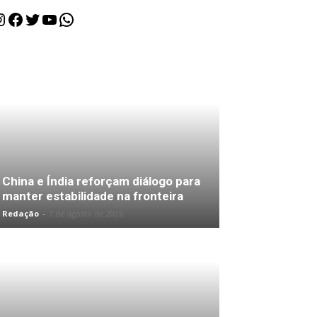
nstagram
Facebook
Twitter
Youtube
WhatsApp
China e Índia reforçam diálogo para
manter estabilidade na fronteira
Redação
-
7 de agosto de 2026