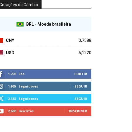
Cotações do Câmbio
BRL - Moeda brasileira
CNY
0,7588
USD
5,1220
1,750
Fãs
CURTIR
1,965
Seguidores
SEGUIR
2,133
Seguidores
SEGUIR
2,680
Inscritos
INSCREVER