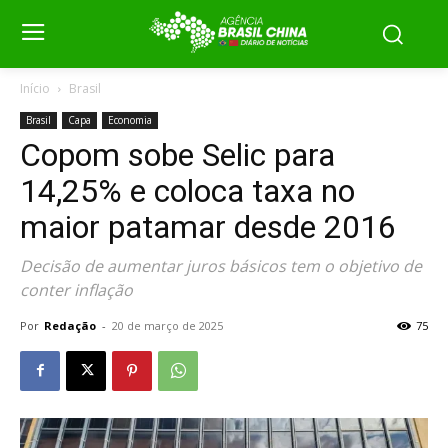
Início
Brasil
Brasil
Capa
Economia
Copom sobe Selic para
14,25% e coloca taxa no
maior patamar desde 2016
Decisão de aumentar juros básicos tem o objetivo de
conter inflação
Por
Redação
-
20 de março de 2025
75