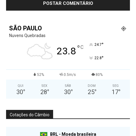
SÃO PAULO
Nuvens Quebradas
°
24.7
°
C
23.8
°
22.8
52%
0.5m/s
80%
QUI
SEX
SÁB
DOM
SEG
30
°
28
°
30
°
25
°
17
°
Cotações do Câmbio
BRL - Moeda brasileira