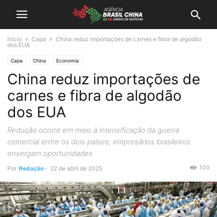
Início
Capa
China reduz importações de carnes e fibra de algodão
dos EUA
Capa
China
Economia
China reduz importações de
carnes e fibra de algodão
dos EUA
Redução ocorre em meio à intensificação da guerra
comercial entre os dois países; empresários brasileiros
enxergam oportunidades
100
Por
Redação
-
22 de abril de 2025