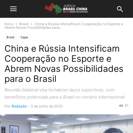
Início
Brasil
China e Rússia Intensificam Cooperação no Esporte e
Abrem Novas Possibilidades para...
Brasil
Capa
China e Rússia Intensificam
Cooperação no Esporte e
Abrem Novas Possibilidades
para o Brasil
Reunião bilateral visa fortalecer laços esportivos, com
benefícios potenciais para o Brasil no cenário internacional
81
Por
Redação
-
5 de junho de 2025