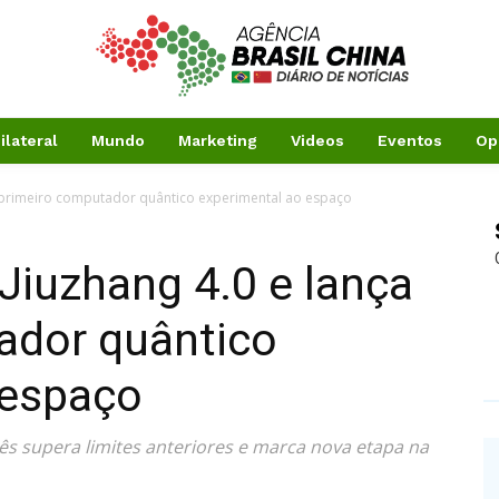
ilateral
Mundo
Marketing
Videos
Eventos
Op
a primeiro computador quântico experimental ao espaço
Jiuzhang 4.0 e lança
ador quântico
 espaço
ês supera limites anteriores e marca nova etapa na