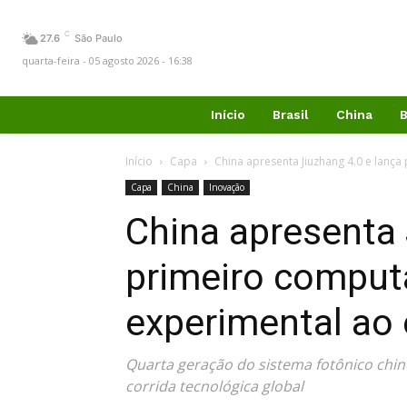
C
27.6
São Paulo
quarta-feira - 05 agosto 2026 - 16:38
Início
Brasil
China
B
Início
Capa
China apresenta Jiuzhang 4.0 e lanç
Capa
China
Inovação
China apresenta 
primeiro comput
experimental ao
Quarta geração do sistema fotônico chin
corrida tecnológica global