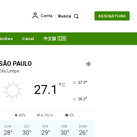
Conta
Busca
ASSINATURA
iniões
Canal
中文版 🇨🇳
SÃO PAULO
Céu Limpo
°
27.3
°
C
27.1
°
26.2
40%
6.7m/s
4%
QUA
QUI
SEX
SÁB
DOM
28
°
30
°
29
°
30
°
26
°