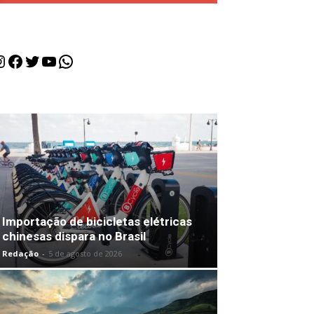
nstagram
Facebook
Twitter
Youtube
WhatsApp
Importação de bicicletas elétricas
chinesas dispara no Brasil
Redação
-
5 de agosto de 2026