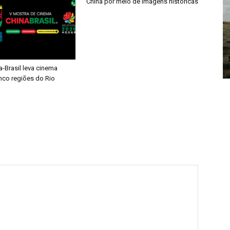
China por meio de imagens históricas
-Brasil leva cinema
inco regiões do Rio