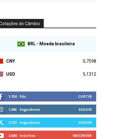
Cotações do Câmbio
BRL - Moeda brasileira
CNY
0,7598
USD
5,1312
1,750
Fãs
CURTIR
1,965
Seguidores
SEGUIR
2,133
Seguidores
SEGUIR
2,680
Inscritos
INSCREVER