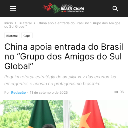
Início
Bilateral
China apoia entrada do Brasil no “Grupo dos Amigos
do Sul Global”
Bilateral
Capa
China apoia entrada do Brasil
no “Grupo dos Amigos do Sul
Global”
Pequim reforça estratégia de ampliar voz das economias
emergentes e aposta no protagonismo brasileiro
96
Por
Redação
-
11 de setembro de 2025