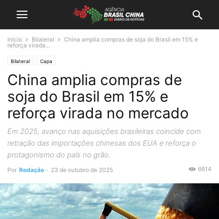
Início
Bilateral
China amplia compras de soja do Brasil em 15% e
reforça virada...
Bilateral
Capa
China amplia compras de
soja do Brasil em 15% e
reforça virada no mercado
Em 2025, avanço nas aquisições brasileiras coincide com
retração das importações chinesas dos EUA e reforça o
protagonismo do país no grão.
6614
Por
Redação
-
23 de outubro de 2025