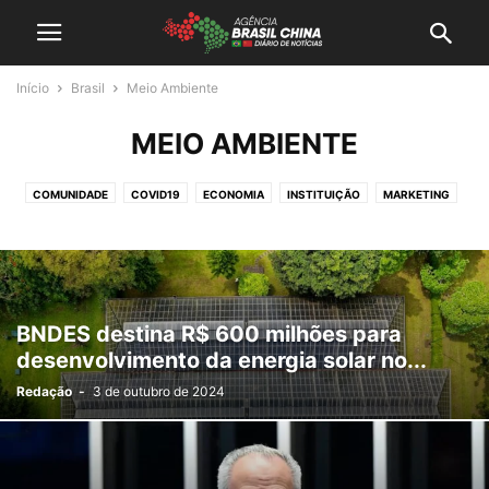
Início
Brasil
Meio Ambiente
MEIO AMBIENTE
COMUNIDADE
COVID19
ECONOMIA
INSTITUIÇÃO
MARKETING
MEIO AMBIENTE
NEGÓCIOS
OPORTUNIDADES
POLITICA
TECNOLOGIA
TURISMO
BNDES destina R$ 600 milhões para
desenvolvimento da energia solar no...
Redação
-
3 de outubro de 2024