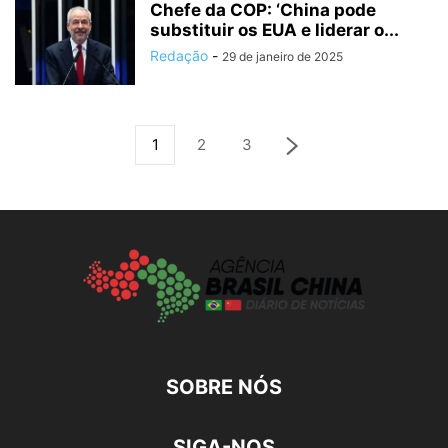
Chefe da COP: ‘China pode
substituir os EUA e liderar o...
Redação
-
29 de janeiro de 2025
1
2
3
SOBRE NÓS
SIGA-NOS