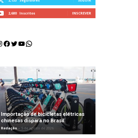
2,133
Seguidores
SEGUIR
2,680
Inscritos
INSCREVER
nstagram
Facebook
Twitter
Youtube
WhatsApp
Importação de bicicletas elétricas
chinesas dispara no Brasil
Redação
-
5 de agosto de 2026