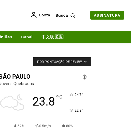
Conta
Busca
ASSINATURA
iniões
Canal
中文版 🇨🇳
POR PONTUAÇÃO DE REVIEW
SÃO PAULO
Nuvens Quebradas
°
24.7
°
C
23.8
°
22.8
52%
0.5m/s
80%