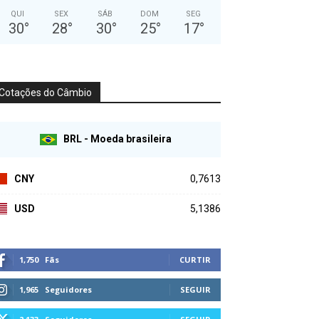
QUI
SEX
SÁB
DOM
SEG
30
°
28
°
30
°
25
°
17
°
Cotações do Câmbio
BRL - Moeda brasileira
CNY
0,7613
USD
5,1386
1,750
Fãs
CURTIR
1,965
Seguidores
SEGUIR