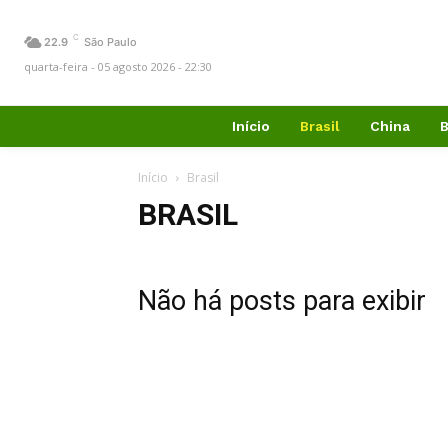
C
22.9
São Paulo
quarta-feira - 05 agosto 2026 - 22:30
Início
Brasil
China
B
Início
Brasil
BRASIL
Não há posts para exibir