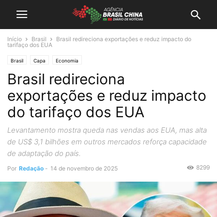
Início
Brasil
Brasil redireciona exportações e reduz impacto do
tarifaço dos EUA
Brasil
Capa
Economia
Brasil redireciona
exportações e reduz impacto
do tarifaço dos EUA
Levantamento mostra queda nas vendas aos EUA, mas alta
de US$ 3,1 bilhões em outros mercados reforça capacidade
de adaptação do país.
8299
Por
Redação
-
14 de novembro de 2025