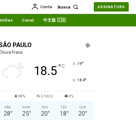
Conta
Busca
ASSINATURA
iniões
Canal
中文版 🇨🇳
SÃO PAULO
Chuva Fraca
°
19
°
C
18.5
°
18.4
88%
3.1m/s
0%
SÁB
DOM
SEG
TER
QUA
28
°
25
°
20
°
18
°
20
°