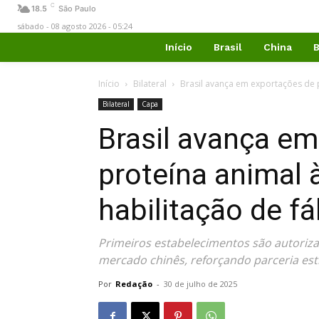
C
18.5
São Paulo
sábado - 08 agosto 2026 - 05:24
Início
Brasil
China
B
Início
Bilateral
Brasil avança em exportações de p
Bilateral
Capa
Brasil avança e
proteína animal
habilitação de fá
Primeiros estabelecimentos são autoriza
mercado chinês, reforçando parceria estr
Por
Redação
-
30 de julho de 2025