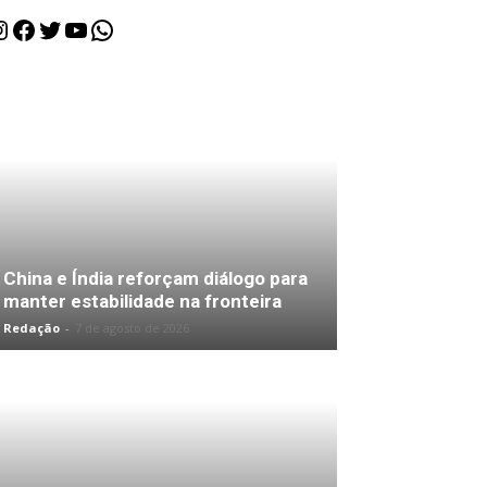
nstagram
Facebook
Twitter
Youtube
WhatsApp
China e Índia reforçam diálogo para
manter estabilidade na fronteira
Redação
-
7 de agosto de 2026