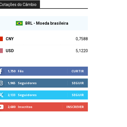
Cotações do Câmbio
BRL - Moeda brasileira
CNY
0,7588
USD
5,1220
1,750
Fãs
CURTIR
1,965
Seguidores
SEGUIR
2,133
Seguidores
SEGUIR
2,680
Inscritos
INSCREVER