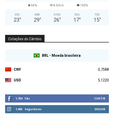
66%
8.5m/s
100%
SEX
SÁB
DOM
SEG
TER
23
°
29
°
26
°
17
°
15
°
Cotações do Câmbio
BRL - Moeda brasileira
CNY
0,7588
USD
5,1220
1,750
Fãs
CURTIR
1,965
Seguidores
SEGUIR