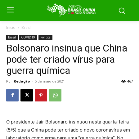
Início
Brasil
Brasil
COVID19
Politica
Bolsonaro insinua que China
pode ter criado vírus para
guerra química
Por
Redação
-
5 de maio de 2021
467
O presidente Jair Bolsonaro insinuou nesta quarta-feira
(5/5) que a China pode ter criado o novo coronavírus em
laboratório como arma para uma “guerra química”. No