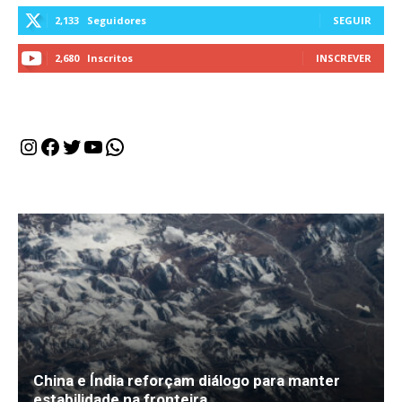
2,133
Seguidores
SEGUIR
2,680
Inscritos
INSCREVER
Instagram
Facebook
Twitter
Youtube
WhatsApp
China e Índia reforçam diálogo para manter
estabilidade na fronteira