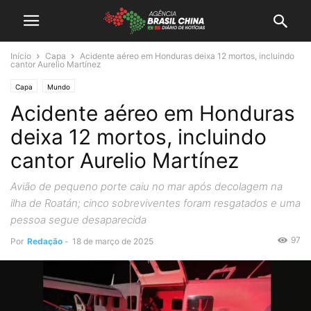
Início
Capa
Acidente aéreo em Honduras deixa 12 mortos, incluindo
cantor Aurelio Martínez
Capa
Mundo
Acidente aéreo em Honduras
deixa 12 mortos, incluindo
cantor Aurelio Martínez
Avião de pequeno porte caiu no mar após decolagem na
ilha de Roatán; cinco sobreviventes foram resgatados e uma
pessoa segue desaparecida
97
Por
Redação
-
18 de março de 2025