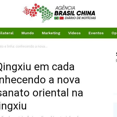
ilateral
Mundo
Marketing
Videos
Eventos
Op
o e linha: conhecendo a nova...
Qingxiu em cada
onhecendo a nova
sanato oriental na
ingxiu