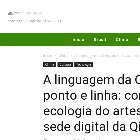
C
22.1
São Paulo
domingo - 09 agosto 2026 - 07:11
Início
Brasil
China
B
Início
China
A linguagem da Qingxiu em cada pont
China
Cultura
Tecnologia
A linguagem da 
ponto e linha: c
ecologia do arte
sede digital da Q