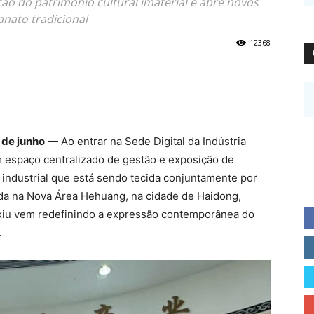
ção do patrimônio cultural imaterial e abre novos
nato tradicional
12368
 de junho
— Ao entrar na Sede Digital da Indústria
m espaço centralizado de gestão e exposição de
industrial que está sendo tecida conjuntamente por
ada na Nova Área Hehuang, na cidade de Haidong,
ngxiu vem redefinindo a expressão contemporânea do
.