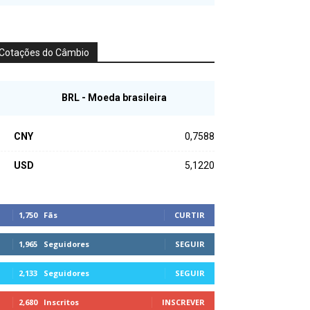
Cotações do Câmbio
BRL - Moeda brasileira
CNY
0,7588
USD
5,1220
1,750
Fãs
CURTIR
1,965
Seguidores
SEGUIR
2,133
Seguidores
SEGUIR
2,680
Inscritos
INSCREVER