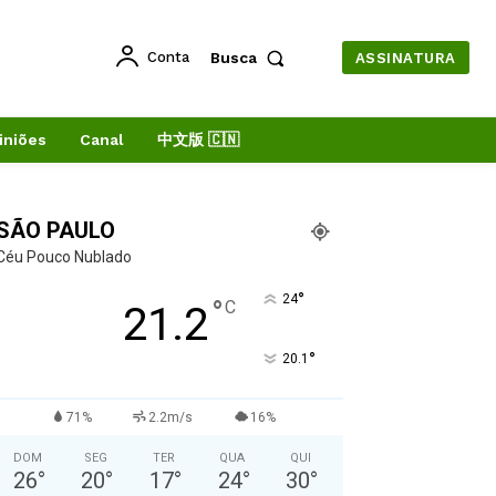
Conta
Busca
ASSINATURA
iniões
Canal
中文版 🇨🇳
SÃO PAULO
Céu Pouco Nublado
°
24
°
C
21.2
°
20.1
71%
2.2m/s
16%
DOM
SEG
TER
QUA
QUI
26
°
20
°
17
°
24
°
30
°