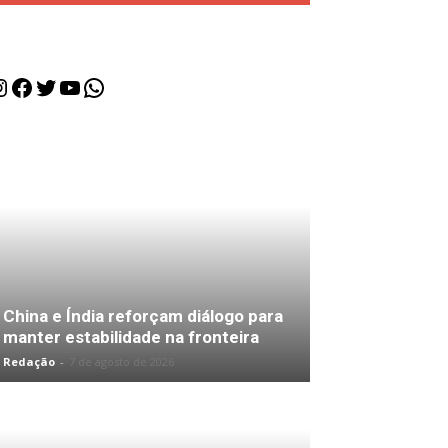
nstagram
Facebook
Twitter
Youtube
WhatsApp
China e Índia reforçam diálogo para
manter estabilidade na fronteira
Redação
-
7 de agosto de 2026