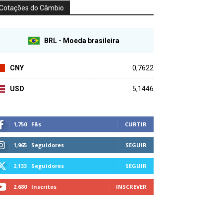
Cotações do Câmbio
BRL - Moeda brasileira
CNY
0,7622
USD
5,1446
1,750
Fãs
CURTIR
1,965
Seguidores
SEGUIR
2,133
Seguidores
SEGUIR
2,680
Inscritos
INSCREVER