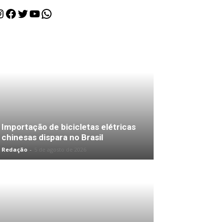
nstagram
Facebook
Twitter
Youtube
WhatsApp
Importação de bicicletas elétricas
chinesas dispara no Brasil
Redação
-
5 de agosto de 2026