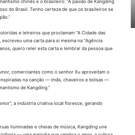
mantismo chinês e o brasileiro: “A paixão de Kangding
oso do Brasil. Tenho certeza de que os brasileiros se
ião.”
coloridas e letreiros que proclamam “A Cidade das
i, escreveu uma carta para si mesma na “Agência
anos, quero reler esta carta e lembrar da pessoa que
 Amor, comerciantes como o senhor Xu aproveitam o
inspiradas na canção — ímãs, chaveiros e bolsas —
omantismo de Kangding.”
or”, a indústria criativa local floresce, gerando
uas iluminadas e cheias de música, Kangding une
infonia — uma melodia que celebra o amor, a cultura