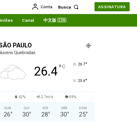
Conta
Busca
ASSINATURA
iniões
Canal
中文版 🇨🇳
SÃO PAULO
Nuvens Quebradas
°
26.7
°
C
26.4
°
25.6
42%
2.7m/s
59%
QUA
QUI
SEX
SÁB
DOM
26
°
30
°
28
°
30
°
25
°