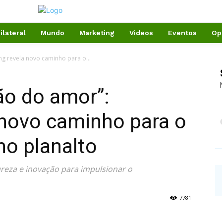
ilateral
Mundo
Marketing
Videos
Eventos
Op
ng revela novo caminho para o...
ão do amor”:
 novo caminho para o
no planalto
ureza e inovação para impulsionar o
7781