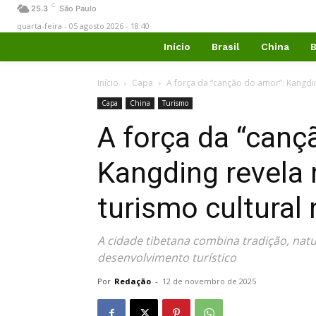
C
25.3
São Paulo
quarta-feira - 05 agosto 2026 - 18:40
Início
Brasil
China
B
Início
Capa
A força da “canção do amor”: Kangdi
Capa
China
Turismo
A força da “canç
Kangding revela
turismo cultural 
A cidade tibetana combina tradição, nat
desenvolvimento turístico
Por
Redação
-
12 de novembro de 2025