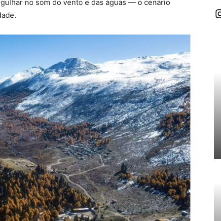
rgulhar no som do vento e das águas — o cenário
I
dade.