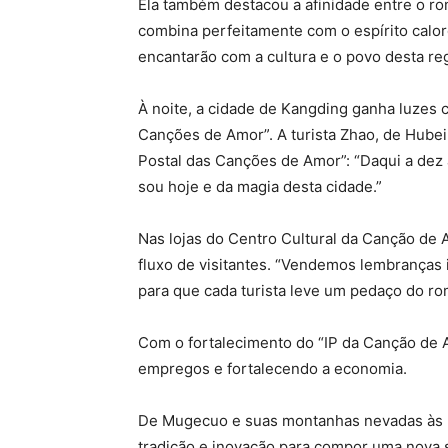
Ela também destacou a afinidade entre o ro
combina perfeitamente com o espírito calor
encantarão com a cultura e o povo desta reg
À noite, a cidade de Kangding ganha luzes 
Canções de Amor”. A turista Zhao, de Hube
Postal das Canções de Amor”: “Daqui a dez 
sou hoje e da magia desta cidade.”
Nas lojas do Centro Cultural da Canção de
fluxo de visitantes. “Vendemos lembranças 
para que cada turista leve um pedaço do r
Com o fortalecimento do “IP da Canção de Am
empregos e fortalecendo a economia.
De Mugecuo e suas montanhas nevadas às r
tradição e inovação para compor uma nova s