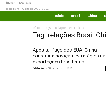
C
22.1
São Paulo
sexta-feira - 07 agosto 2026 - 05:52
Início
Brasil
China
B
Início
Tags
Relações Brasil-China
Tag: relações Brasil-Ch
Após tarifaço dos EUA, China
consolida posição estratégica na
exportações brasileiras
Editorial
-
10 de julho de 2026