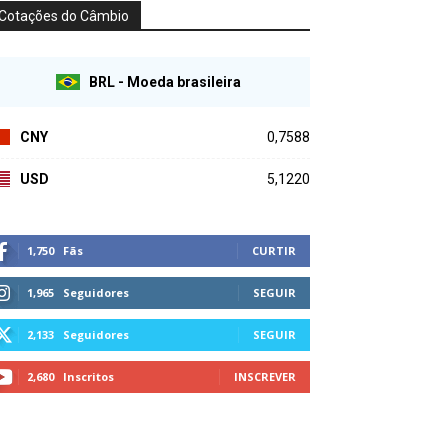
Cotações do Câmbio
BRL - Moeda brasileira
CNY
0,7588
USD
5,1220
1,750
Fãs
CURTIR
1,965
Seguidores
SEGUIR
2,133
Seguidores
SEGUIR
2,680
Inscritos
INSCREVER