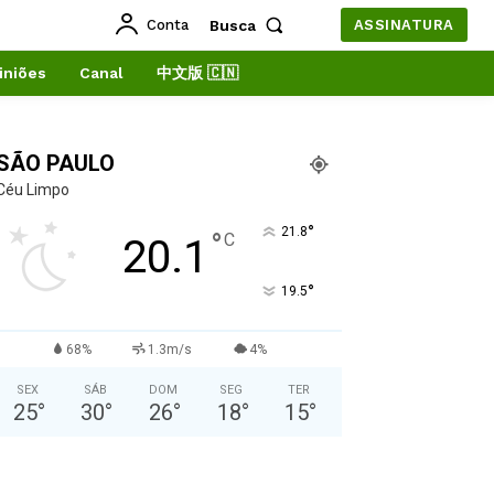
Conta
Busca
ASSINATURA
iniões
Canal
中文版 🇨🇳
SÃO PAULO
Céu Limpo
°
21.8
°
C
20.1
°
19.5
68%
1.3m/s
4%
SEX
SÁB
DOM
SEG
TER
25
°
30
°
26
°
18
°
15
°