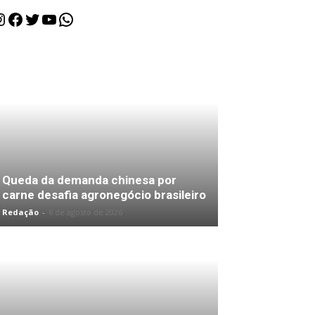
nstagram
Facebook
Twitter
Youtube
WhatsApp
Queda da demanda chinesa por
carne desafia agronegócio brasileiro
Redação
-
6 de agosto de 2026