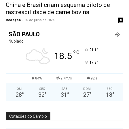
China e Brasil criam esquema piloto de
rastreabilidade de carne bovina
Redação
-
10 de julho de 2024
0
SÃO PAULO
Nublado
°
21.1
°
C
18.5
°
17.8
84%
2.7m/s
92%
QUI
SEX
SÁB
DOM
SEG
28
°
32
°
31
°
27
°
18
°
Cotações do Câmbio