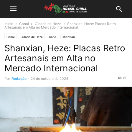
Início
Canal
Cidade de Heze
Shanxian, Heze: Placas Retro
Artesanais em Alta no Mercado Internacional
Canal
Cidade de Heze
Capa
shanxian
Shanxian, Heze: Placas Retro
Artesanais em Alta no
Mercado Internacional
60
Por
Redação
-
24 de outubro de 2024