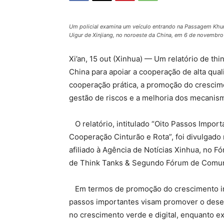
Um policial examina um veículo entrando na Passagem Khun
Uigur de Xinjiang, no noroeste da China, em 6 de novembr
Xi’an, 15 out (Xinhua) — Um relatório de th
China para apoiar a cooperação de alta qual
cooperação prática, a promoção do crescime
gestão de riscos e a melhoria dos mecanis
O relatório, intitulado “Oito Passos Impo
Cooperação Cinturão e Rota”, foi divulgado n
afiliado à Agência de Notícias Xinhua, no F
de Think Tanks & Segundo Fórum de Comunic
Em termos de promoção do crescimento impu
passos importantes visam promover o desen
no crescimento verde e digital, enquanto