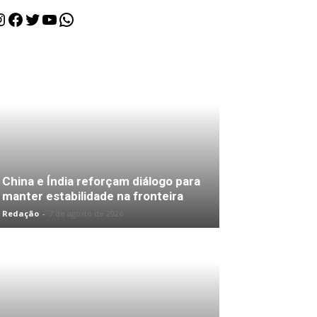
nstagram
Facebook
Twitter
Youtube
WhatsApp
China e Índia reforçam diálogo para
manter estabilidade na fronteira
Redação
-
7 de agosto de 2026