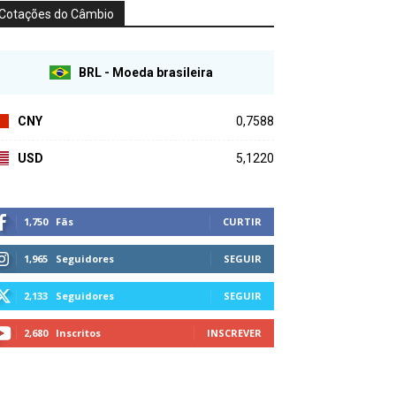
Cotações do Câmbio
BRL - Moeda brasileira
CNY
0,7588
USD
5,1220
1,750
Fãs
CURTIR
1,965
Seguidores
SEGUIR
2,133
Seguidores
SEGUIR
2,680
Inscritos
INSCREVER