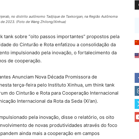
jerab, no distrito autônomo Tadjique de Taxkorgan, na Região Autônoma
o de 2023. (Foto de Wang Zhilong/Xinhua)
ink tank sobre “oito passos importantes” propostos pela
idade do Cinturão e Rota enfatizou a consolidação da
nto impulsionado pela inovação, o fortalecimento da
mos de cooperação.
rtantes Anunciam Nova Década Promissora de
esta terça-feira pelo Instituto Xinhua, um think tank
órum do Cinturão e Rota para Cooperação Internacional
ação Internacional da Rota da Seda (Xi’an).
lsionado pela inovação, disse o relatório, os oito
volvimento de novas produtividades através do foco
 expandem ainda mais a cooperação em campos