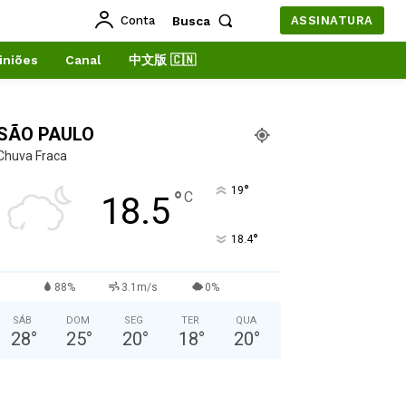
Conta
Busca
ASSINATURA
iniões
Canal
中文版 🇨🇳
SÃO PAULO
Chuva Fraca
°
19
°
C
18.5
°
18.4
88%
3.1m/s
0%
SÁB
DOM
SEG
TER
QUA
28
°
25
°
20
°
18
°
20
°