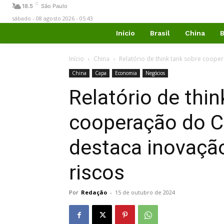
C
18.5
São Paulo
sábado - 08 agosto 2026 - 05:43
Início
Brasil
China
B
Início
China
Relatório de think tank sobre cooper
China
Capa
Economia
Negócios
Relatório de thi
cooperação do C
destaca inovaçã
riscos
Por
Redação
-
15 de outubro de 2024