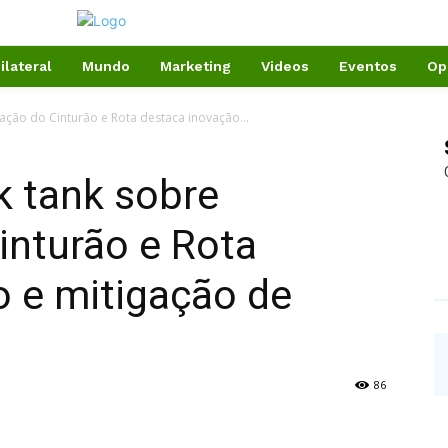
ilateral
Mundo
Marketing
Videos
Eventos
Op
ação do Cinturão e Rota destaca inovação...
nk tank sobre
inturão e Rota
o e mitigação de
86