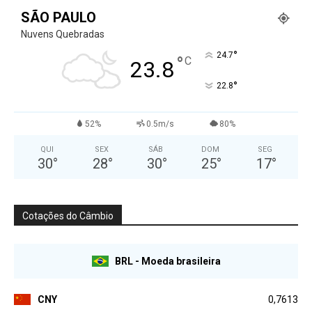
SÃO PAULO
Nuvens Quebradas
°
24.7
°
C
23.8
°
22.8
52%
0.5m/s
80%
QUI
SEX
SÁB
DOM
SEG
30
°
28
°
30
°
25
°
17
°
Cotações do Câmbio
BRL - Moeda brasileira
CNY
0,7613