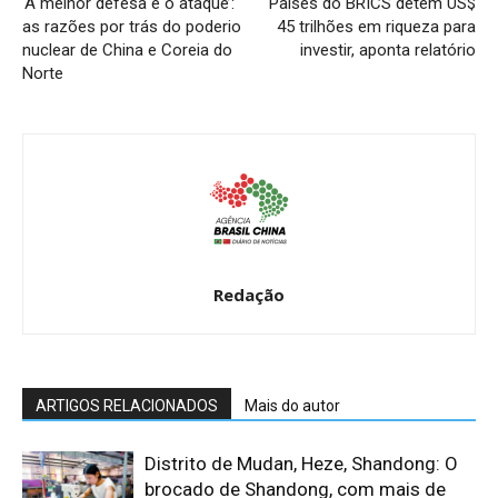
‘A melhor defesa é o ataque’:
Países do BRICS detêm US$
as razões por trás do poderio
45 trilhões em riqueza para
nuclear de China e Coreia do
investir, aponta relatório
Norte
Redação
ARTIGOS RELACIONADOS
Mais do autor
Distrito de Mudan, Heze, Shandong: O
brocado de Shandong, com mais de