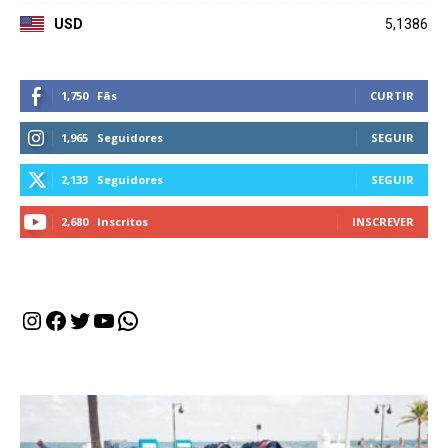
USD
5,1386
1,750
Fãs
CURTIR
1,965
Seguidores
SEGUIR
2,133
Seguidores
SEGUIR
2,680
Inscritos
INSCREVER
Instagram
Facebook
Twitter
Youtube
WhatsApp